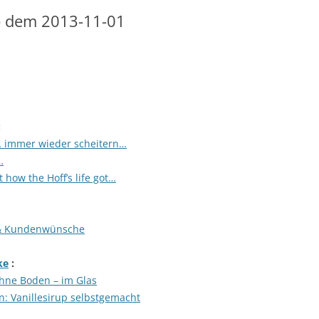
b dem 2013-11-01
:
… immer wieder scheitern…
…
t how the Hoff’s life got…
l & Kundenwünsche
ke
:
hne Boden – im Glas
n: Vanillesirup selbstgemacht