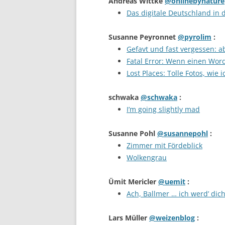
Andreas Wittke
@onlinebynature
Das digitale Deutschland in 
Susanne Peyronnet
@pyrolim
:
Gefavt und fast vergessen: 
Fatal Error: Wenn einen Wor
Lost Places: Tolle Fotos, wie 
schwaka
@schwaka
:
I’m going slightly mad
Susanne Pohl
@susannepohl
:
Zimmer mit Fördeblick
Wolkengrau
Ümit Mericler
@uemit
:
Ach, Ballmer … ich werd’ dic
Lars Müller
@weizenblog
: