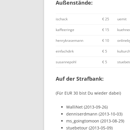
Außenstände:
ischack
€ 25
uemit
kaffeeringe
€ 15
kuehne
henrykrasemann
€ 10
onlineb
einfachdirk
€ 5
kulturc
susannepohl
€ 5
stuebet
Auf der Strafbank:
(Für EUR 30 bist Du wieder dabei)
WalliNet (2013-09-26)
denniserdmann (2013-10-03)
ms_goingtomoon (2013-08-29)
stuebetour (2013-05-09)