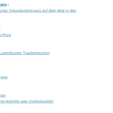
mann
:
ücke: Erkundungstrupps auf dem Weg in den
:
s Pizza
– Luxemburger Traubenkuchen
reise
sion
te Nothilfe oder Symbolpolitik?