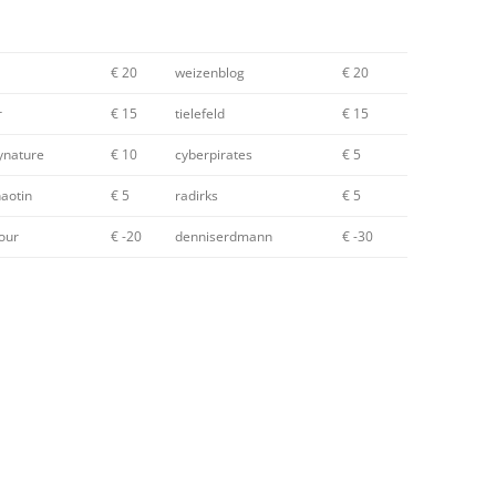
€ 20
weizenblog
€ 20
r
€ 15
tielefeld
€ 15
ynature
€ 10
cyberpirates
€ 5
haotin
€ 5
radirks
€ 5
our
€ -20
denniserdmann
€ -30