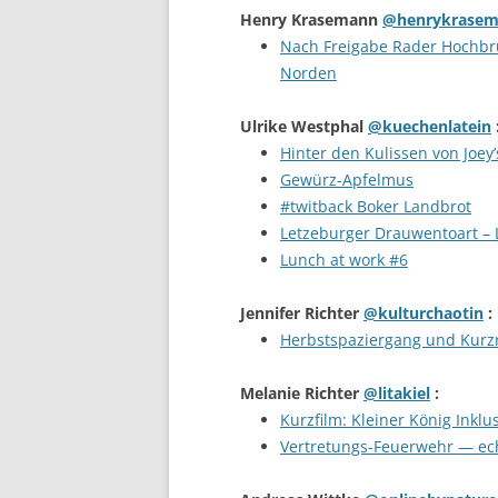
Henry Krasemann
@henrykrase
Nach Freigabe Rader Hochbr
Norden
Ulrike Westphal
@kuechenlatein
Hinter den Kulissen von Joey’
Gewürz-Apfelmus
#twitback Boker Landbrot
Letzeburger Drauwentoart 
Lunch at work #6
Jennifer Richter
@kulturchaotin
:
Herbstspaziergang und Kurz
Melanie Richter
@litakiel
:
Kurzfilm: Kleiner König Inklu
Vertretungs-Feuerwehr — ech