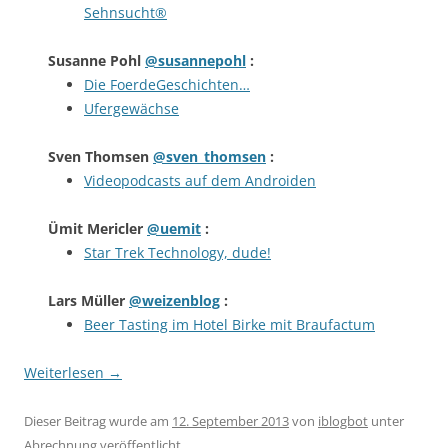
Sehnsucht®
Susanne Pohl
@susannepohl
:
Die FoerdeGeschichten…
Ufergewächse
Sven Thomsen
@sven_thomsen
:
Videopodcasts auf dem Androiden
Ümit Mericler
@uemit
:
Star Trek Technology, dude!
Lars Müller
@weizenblog
:
Beer Tasting im Hotel Birke mit Braufactum
Weiterlesen
→
Dieser Beitrag wurde am
12. September 2013
von
iblogbot
unter
Abrechnung
veröffentlicht.