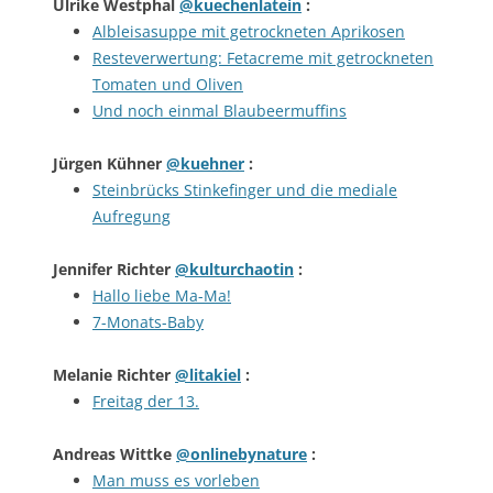
Ulrike Westphal
@kuechenlatein
:
Albleisasuppe mit getrockneten Aprikosen
Resteverwertung: Fetacreme mit getrockneten
Tomaten und Oliven
Und noch einmal Blaubeermuffins
Jürgen Kühner
@kuehner
:
Steinbrücks Stinkefinger und die mediale
Aufregung
Jennifer Richter
@kulturchaotin
:
Hallo liebe Ma-Ma!
7-Monats-Baby
Melanie Richter
@litakiel
:
Freitag der 13.
Andreas Wittke
@onlinebynature
:
Man muss es vorleben