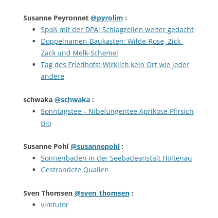
Susanne Peyronnet
@pyrolim
:
Spaß mit der DPA: Schlagzeilen weiter gedacht
Doppelnamen-Baukasten: Wilde-Rose, Zick-
Zack und Melk-Schemel
Tag des Friedhofs: Wirklich kein Ort wie jeder
andere
schwaka
@schwaka
:
Sonntagstee – Nibelungentee Aprikose-Pfirsich
Bio
Susanne Pohl
@susannepohl
:
Sonnenbaden in der Seebadeanstalt Holtenau
Gestrandete Quallen
Sven Thomsen
@sven_thomsen
:
vimtutor