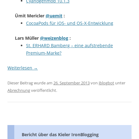
Cyanogenmod 10.1.3
Ümit Mericler
@uemit
:
CocoaPods für iOS- und OS-X-Entwicklung
Lars Müller
@weizenblog
:
St. ERHARD Bamberg – eine aufstrebende
Premium-Marke?
Weiterlesen
→
Dieser Beitrag wurde am
26. September 2013
von
iblogbot
unter
Abrechnung
veröffentlicht.
Bericht über das Kieler IronBlogging