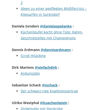
2
Ideen zu einer gepflegten Midlifecrisis –
Kitesurfen in Surendorf
Daniela Sonders
@danielasgedanke
:
Küchenteufel kocht ohne Tüte: Rahm-
Geschnetzeltes mit Champignons
Dennis Erdmann
@denniserdmann
:
Scroll Hijacking
Dirk Martens
@einfachdirk
:
Arduino2go
Sebastian Schack
@ischack
:
Der schwarz-rote Koalitionsvertrag
Ulrike Westphal
@kuechenlatein
:
Dinkelsotto mit Steckrübe