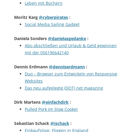
Leben mit Büchern
Moritz Karg
@cyberpirates
:
Social Media Sailing Gadget
Daniela Sonders
@danielasgedanke
:
Abo abschließen und Urlaub & Geld gewinnen
mit der 056196642140
Dennis Erdmann
@denniserdmann
:
Duo – Browser zum Entwickeln von Responsive
Websites
Das neu aufgelegte (DOT) net magazine
Dirk Martens
@einfachdirk
:
Pulled Pork im Slow Cooker
Sebastian Schack
@ischack
:
Einkaufstipp: Fliegen in England