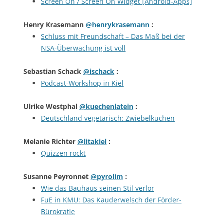
Screen On / Screen On Widget [Android-Apps]
Henry Krasemann
@henrykrasemann
:
Schluss mit Freundschaft – Das Maß bei der
NSA-Überwachung ist voll
Sebastian Schack
@ischack
:
Podcast-Workshop in Kiel
Ulrike Westphal
@kuechenlatein
:
Deutschland vegetarisch: Zwiebelkuchen
Melanie Richter
@litakiel
:
Quizzen rockt
Susanne Peyronnet
@pyrolim
:
Wie das Bauhaus seinen Stil verlor
FuE in KMU: Das Kauderwelsch der Förder-
Bürokratie