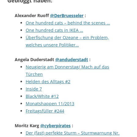
Gebloggt haben:
Alexander Ruoff
@DerBruesseler
:
One hundred cats – behind the scenes …
One hundred cats in IKEA …
Überfischung der Ozeane – ein Problem,
welches unsere Politiker…
Angela Duderstadt
@anduderstadt
:
Neugierig am Donnerstag/ Mach auf das
Türchen
Helden des Alltags #2
Inside 7
Black/White #12
Monatshappen 11/2013
Freitagsfüller #244
Moritz Karg
@cyberpirates
:
Der (fast) perfekte Sturm – Sturmwarnung Nr.