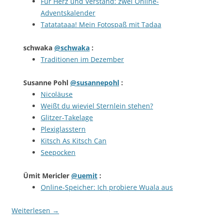
Für Herz und Verstand: zwei Online-
Adventskalender
Tatatataaa! Mein Fotospaß mit Tadaa
schwaka
@schwaka
:
Traditionen im Dezember
Susanne Pohl
@susannepohl
:
Nicoläuse
Weißt du wieviel Sternlein stehen?
Glitzer-Takelage
Plexiglasstern
Kitsch As Kitsch Can
Seepocken
Ümit Mericler
@uemit
:
Online-Speicher: Ich probiere Wuala aus
Weiterlesen
→