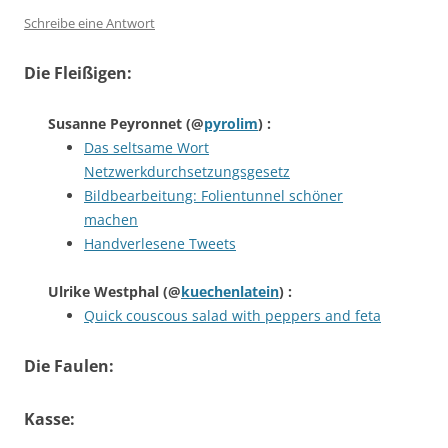
Schreibe eine Antwort
Die Fleißigen:
Susanne Peyronnet
(@
pyrolim
) :
Das seltsame Wort
Netzwerkdurchsetzungsgesetz
Bildbearbeitung: Folientunnel schöner
machen
Handverlesene Tweets
Ulrike Westphal
(@
kuechenlatein
) :
Quick couscous salad with peppers and feta
Die Faulen:
Kasse: