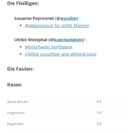
Die Fleißigen:
Susanne Peyronnet
(@
pyrolim
) :
Mokkamousse für echte Männer
Ulrike Westphal
(@
kuechenlatein
) :
Monschauer Senfsuppe
Chilled cucumber and almond soup
Die Faulen:
Kasse:
diese Woche:
0 €
insgesamt:
0 €
beglichen:
0 €