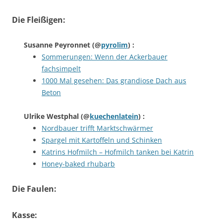
Die Fleißigen:
Susanne Peyronnet
(@
pyrolim
) :
Sommerungen: Wenn der Ackerbauer
fachsimpelt
1000 Mal gesehen: Das grandiose Dach aus
Beton
Ulrike Westphal
(@
kuechenlatein
) :
Nordbauer trifft Marktschwärmer
Spargel mit Kartoffeln und Schinken
Katrins Hofmilch – Hofmilch tanken bei Katrin
Honey-baked rhubarb
Die Faulen:
Kasse: