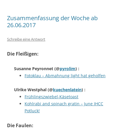
Zusammenfassung der Woche ab
26.06.2017
Schreibe eine Antwort
Die Fleißigen:
Susanne Peyronnet
(@
pyrolim
) :
Fotoklau – Abmahnung light hat geholfen
Ulrike Westphal
(@
kuechenlatein
) :
Frühlingszwiebel-Käsetoast
Kohlrabi and spinach gratin – June IHCC
Potluck!
Die Faulen: