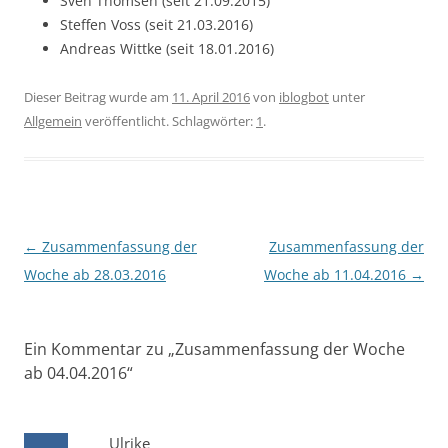
Sven Thomsen (seit 21.09.2015)
Steffen Voss (seit 21.03.2016)
Andreas Wittke (seit 18.01.2016)
Dieser Beitrag wurde am
11. April 2016
von
iblogbot
unter
Allgemein
veröffentlicht. Schlagwörter:
1
.
Beitragsnavigation
←
Zusammenfassung der
Zusammenfassung der
Woche ab 28.03.2016
Woche ab 11.04.2016
→
Ein Kommentar zu „
Zusammenfassung der Woche
ab 04.04.2016
“
Ulrike