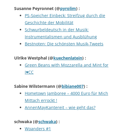
Susanne Peyronnet
(@
pyrolim
) :
PS-Speicher Einbeck: Streifzug durch die
Geschichte der Mobilität
Schwurbeldeutsch in der Musik:
Instrumentalismen und Ausblühung
Bestnoten: Die schönsten Musik-Tweets
Ulrike Westphal
(@
kuechenlatein
) :
Green Beans with Mozzarella and Mint for
I♥CC
Sabine Wilstermann
(@
bibiane007
) :
Hometown Jamboree – 4000 Euro für Mich
Mittach errockt !
AnnenMayKantereit – wie geht das?
schwaka
(@
schwaka
) :
Woanders #1