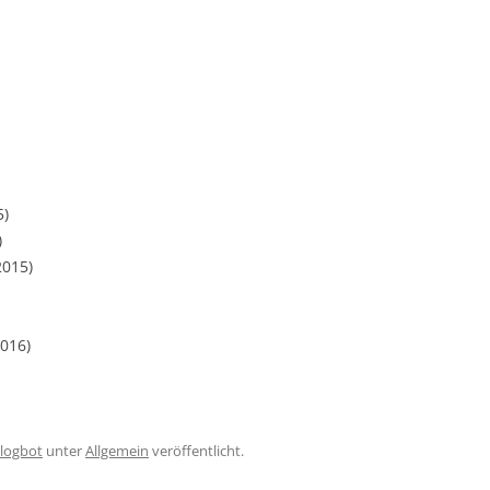
5)
)
2015)
2016)
blogbot
unter
Allgemein
veröffentlicht.