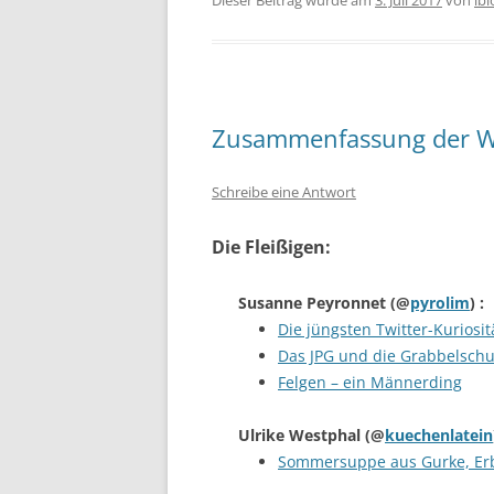
Dieser Beitrag wurde am
3. Juli 2017
von
ib
Zusammenfassung der W
Schreibe eine Antwort
Die Fleißigen:
Susanne Peyronnet
(@
pyrolim
) :
Die jüngsten Twitter-Kuriosit
Das JPG und die Grabbelsch
Felgen – ein Männerding
Ulrike Westphal
(@
kuechenlatein
Sommersuppe aus Gurke, Erb