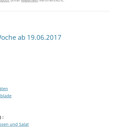
logbot
unter
Allgemein
veröffentlicht.
oche ab 19.06.2017
äten
ublade
) :
sen und Salat