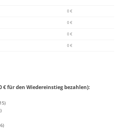
0 €
0 €
0 €
0 €
 € für den Wiedereinstieg bezahlen):
15)
)
6)