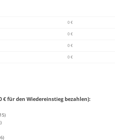
0 €
0 €
0 €
0 €
 € für den Wiedereinstieg bezahlen):
15)
)
6)