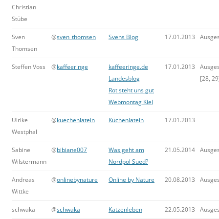
Christian
Stübe
Sven
@
sven_thomsen
Svens Blog
17.01.2013
Ausge
Thomsen
Steffen Voss
@
kaffeeringe
kaffeeringe.de
17.01.2013
Ausge
Landesblog
[28, 29
Rot steht uns gut
Webmontag Kiel
Ulrike
@
kuechenlatein
Küchenlatein
17.01.2013
Westphal
Sabine
@
bibiane007
Was geht am
21.05.2014
Ausge
Wilstermann
Nordpol Sued?
Andreas
@
onlinebynature
Online by Nature
20.08.2013
Ausge
Wittke
schwaka
@
schwaka
Katzenleben
22.05.2013
Ausge