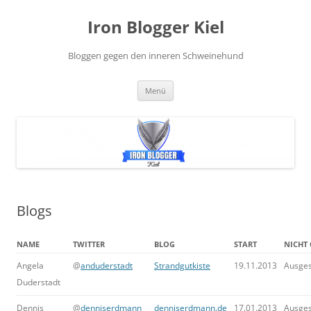
Zum
Inhalt
Iron Blogger Kiel
springen
Bloggen gegen den inneren Schweinehund
Menü
Blogs
NAME
TWITTER
BLOG
START
NICHT
Angela
@
anduderstadt
Strandgutkiste
19.11.2013
Ausge
Duderstadt
Dennis
@
denniserdmann
denniserdmann.de
17.01.2013
Ausge