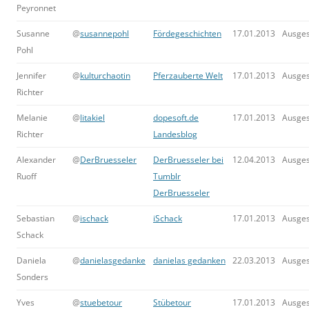
Peyronnet
Susanne
@
susannepohl
Fördegeschichten
17.01.2013
Ausge
Pohl
Jennifer
@
kulturchaotin
Pferzauberte Welt
17.01.2013
Ausge
Richter
Melanie
@
litakiel
dopesoft.de
17.01.2013
Ausge
Richter
Landesblog
Alexander
@
DerBruesseler
DerBruesseler bei
12.04.2013
Ausge
Ruoff
Tumblr
DerBruesseler
Sebastian
@
ischack
iSchack
17.01.2013
Ausge
Schack
Daniela
@
danielasgedanke
danielas gedanken
22.03.2013
Ausge
Sonders
Yves
@
stuebetour
Stübetour
17.01.2013
Ausge