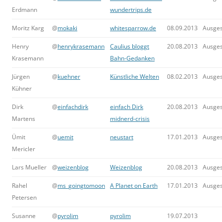
Erdmann
wundertrips.de
Moritz Karg
@
mokaki
whitesparrow.de
08.09.2013
Ausge
Henry
@
henrykrasemann
Caulius bloggt
20.08.2013
Ausge
Krasemann
Bahn-Gedanken
Jürgen
@
kuehner
Künstliche Welten
08.02.2013
Ausge
Kühner
Dirk
@
einfachdirk
einfach Dirk
20.08.2013
Ausge
Martens
midnerd-crisis
Ümit
@
uemit
neustart
17.01.2013
Ausge
Mericler
Lars Mueller
@
weizenblog
Weizenblog
20.08.2013
Ausge
Rahel
@
ms_goingtomoon
A Planet on Earth
17.01.2013
Ausge
Petersen
Susanne
@
pyrolim
pyrolim
19.07.2013