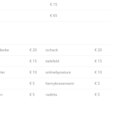
€ 15
€ 65
danke
€ 20
ischack
€ 20
€ 15
tielefeld
€ 15
ler
€ 10
onlinebynature
€ 10
€ 5
henrykrasemann
€ 5
in
€ 5
radirks
€ 5