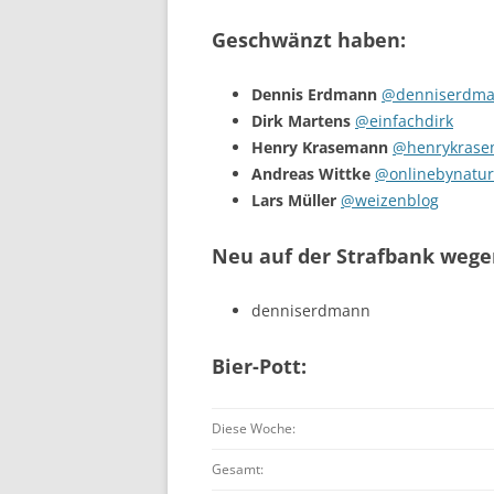
Geschwänzt haben:
Dennis Erdmann
@denniserdm
Dirk Martens
@einfachdirk
Henry Krasemann
@henrykras
Andreas Wittke
@onlinebynatu
Lars Müller
@weizenblog
Neu auf der Strafbank wege
denniserdmann
Bier-Pott:
Diese Woche:
Gesamt: