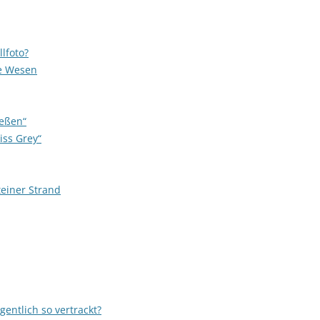
llfoto?
te Wesen
ießen“
iss Grey“
teiner Strand
entlich so vertrackt?