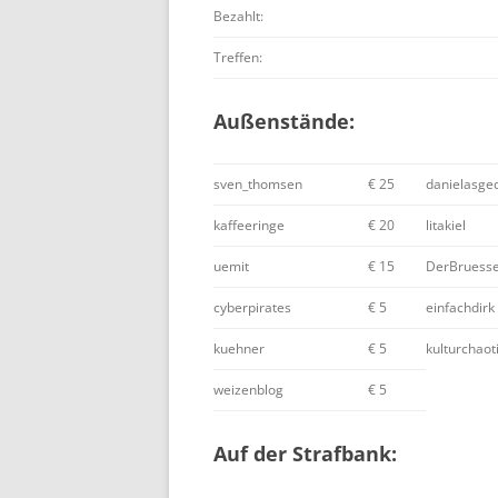
Bezahlt:
Treffen:
Außenstände:
sven_thomsen
€ 25
danielasge
kaffeeringe
€ 20
litakiel
uemit
€ 15
DerBruesse
cyberpirates
€ 5
einfachdirk
kuehner
€ 5
kulturchaot
weizenblog
€ 5
Auf der Strafbank: