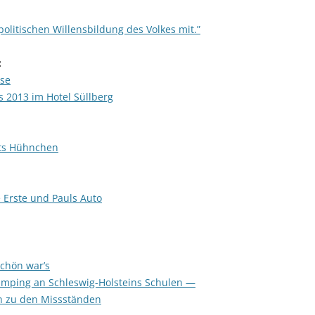
politischen Willensbildung des Volkes mit.”
:
ese
s 2013 im Hotel Süllberg
bts Hühnchen
 Erste und Pauls Auto
Schön war’s
umping an Schleswig-Holsteins Schulen —
h zu den Missständen