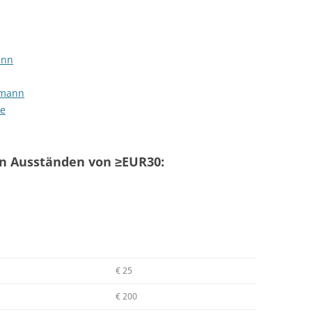
ann
emann
re
n Ausständen von ≥EUR30:
€ 25
€ 200