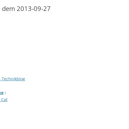
b dem 2013-09-27
:
– Technikblog
ke
:
 Cat