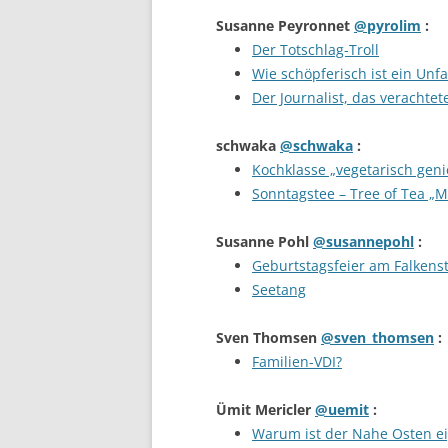
Susanne Peyronnet
@pyrolim
:
Der Totschlag-Troll
Wie schöpferisch ist ein Unfa
Der Journalist, das verachte
schwaka
@schwaka
:
Kochklasse „vegetarisch gen
Sonntagstee – Tree of Tea „M
Susanne Pohl
@susannepohl
:
Geburtstagsfeier am Falkens
Seetang
Sven Thomsen
@sven_thomsen
:
Familien-VDI?
Ümit Mericler
@uemit
:
Warum ist der Nahe Osten eig